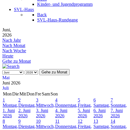
Kinder- und Jugendprogramm
SVL-Haus
Back
SVL-Haus-Rundgang
Juni,
2026
Nach Jahr
Nach Monat
Nach Woche
Heute
Gehe zu Monat
Gehe zu Monat
Mai
Juni 2026
Juli
Mon
Die
Mit
Don
Fre
Sam
Son
1
2
3
4
5
6
7
Montag,
Dienstag,
Mittwoch,
Donnerstag,
Freitag,
Samstag,
Sonntag,
1. Juni
2. Juni
3. Juni
4. Juni
5. Juni
6. Juni
7. Juni
2026
2026
2026
2026
2026
2026
2026
8
9
10
11
12
13
14
Montag,
Dienstag,
Mittwoch,
Donnerstag,
Freitag,
Samstag,
Sonntag,