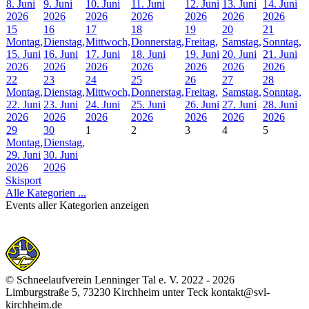
8. Juni
9. Juni
10. Juni
11. Juni
12. Juni
13. Juni
14. Juni
2026
2026
2026
2026
2026
2026
2026
15
16
17
18
19
20
21
Montag,
Dienstag,
Mittwoch,
Donnerstag,
Freitag,
Samstag,
Sonntag,
15. Juni
16. Juni
17. Juni
18. Juni
19. Juni
20. Juni
21. Juni
2026
2026
2026
2026
2026
2026
2026
22
23
24
25
26
27
28
Montag,
Dienstag,
Mittwoch,
Donnerstag,
Freitag,
Samstag,
Sonntag,
22. Juni
23. Juni
24. Juni
25. Juni
26. Juni
27. Juni
28. Juni
2026
2026
2026
2026
2026
2026
2026
29
30
1
2
3
4
5
Montag,
Dienstag,
29. Juni
30. Juni
2026
2026
Skisport
Alle Kategorien ...
Events aller Kategorien anzeigen
© Schneelaufverein Lenninger Tal e. V. 2022 - 2026
Limburgstraße 5, 73230 Kirchheim unter Teck kontakt@svl-
kirchheim.de