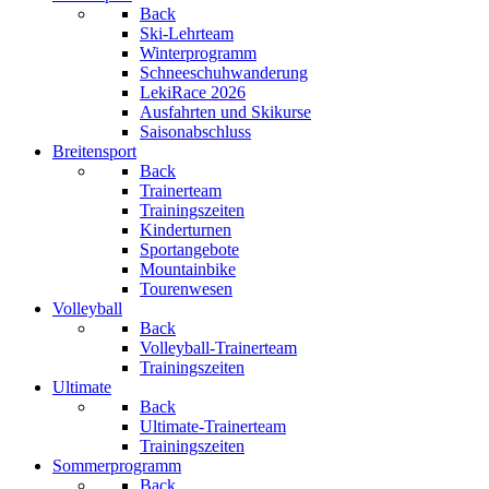
Back
Ski-Lehrteam
Winterprogramm
Schneeschuhwanderung
LekiRace 2026
Ausfahrten und Skikurse
Saisonabschluss
Breitensport
Back
Trainerteam
Trainingszeiten
Kinderturnen
Sportangebote
Mountainbike
Tourenwesen
Volleyball
Back
Volleyball-Trainerteam
Trainingszeiten
Ultimate
Back
Ultimate-Trainerteam
Trainingszeiten
Sommerprogramm
Back