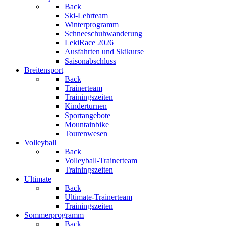
Back
Ski-Lehrteam
Winterprogramm
Schneeschuhwanderung
LekiRace 2026
Ausfahrten und Skikurse
Saisonabschluss
Breitensport
Back
Trainerteam
Trainingszeiten
Kinderturnen
Sportangebote
Mountainbike
Tourenwesen
Volleyball
Back
Volleyball-Trainerteam
Trainingszeiten
Ultimate
Back
Ultimate-Trainerteam
Trainingszeiten
Sommerprogramm
Back