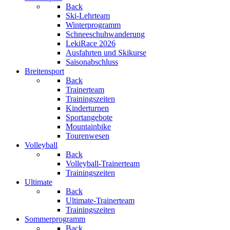
Back
Ski-Lehrteam
Winterprogramm
Schneeschuhwanderung
LekiRace 2026
Ausfahrten und Skikurse
Saisonabschluss
Breitensport
Back
Trainerteam
Trainingszeiten
Kinderturnen
Sportangebote
Mountainbike
Tourenwesen
Volleyball
Back
Volleyball-Trainerteam
Trainingszeiten
Ultimate
Back
Ultimate-Trainerteam
Trainingszeiten
Sommerprogramm
Back