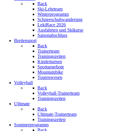
Back
Ski-Lehrteam
Winterprogramm
Schneeschuhwanderung
LekiRace 2026
Ausfahrten und Skikurse
Saisonabschluss
Breitensport
Back
Trainerteam
Trainingszeiten
Kinderturnen
Sportangebote
Mountainbike
Tourenwesen
Volleyball
Back
Volleyball-Trainerteam
Trainingszeiten
Ultimate
Back
Ultimate-Trainerteam
Trainingszeiten
Sommerprogramm
Back