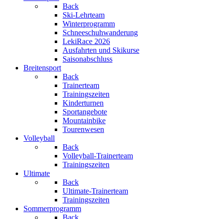
Back
Ski-Lehrteam
Winterprogramm
Schneeschuhwanderung
LekiRace 2026
Ausfahrten und Skikurse
Saisonabschluss
Breitensport
Back
Trainerteam
Trainingszeiten
Kinderturnen
Sportangebote
Mountainbike
Tourenwesen
Volleyball
Back
Volleyball-Trainerteam
Trainingszeiten
Ultimate
Back
Ultimate-Trainerteam
Trainingszeiten
Sommerprogramm
Back