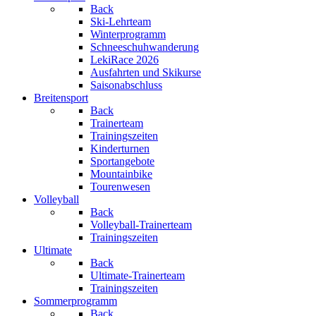
Back
Ski-Lehrteam
Winterprogramm
Schneeschuhwanderung
LekiRace 2026
Ausfahrten und Skikurse
Saisonabschluss
Breitensport
Back
Trainerteam
Trainingszeiten
Kinderturnen
Sportangebote
Mountainbike
Tourenwesen
Volleyball
Back
Volleyball-Trainerteam
Trainingszeiten
Ultimate
Back
Ultimate-Trainerteam
Trainingszeiten
Sommerprogramm
Back