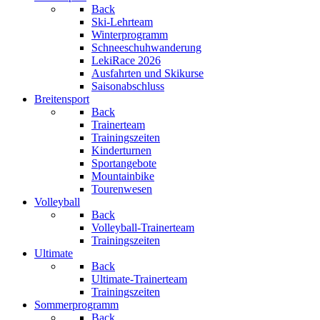
Back
Ski-Lehrteam
Winterprogramm
Schneeschuhwanderung
LekiRace 2026
Ausfahrten und Skikurse
Saisonabschluss
Breitensport
Back
Trainerteam
Trainingszeiten
Kinderturnen
Sportangebote
Mountainbike
Tourenwesen
Volleyball
Back
Volleyball-Trainerteam
Trainingszeiten
Ultimate
Back
Ultimate-Trainerteam
Trainingszeiten
Sommerprogramm
Back