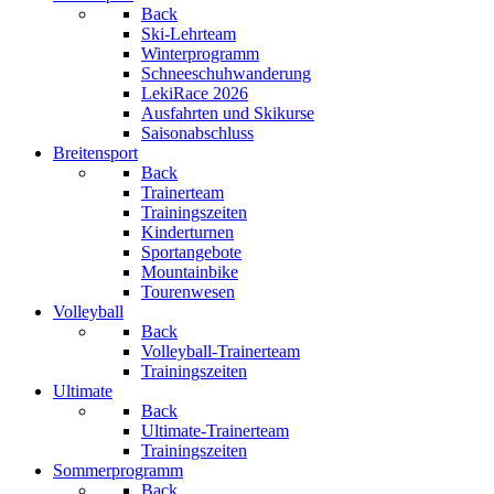
Back
Ski-Lehrteam
Winterprogramm
Schneeschuhwanderung
LekiRace 2026
Ausfahrten und Skikurse
Saisonabschluss
Breitensport
Back
Trainerteam
Trainingszeiten
Kinderturnen
Sportangebote
Mountainbike
Tourenwesen
Volleyball
Back
Volleyball-Trainerteam
Trainingszeiten
Ultimate
Back
Ultimate-Trainerteam
Trainingszeiten
Sommerprogramm
Back