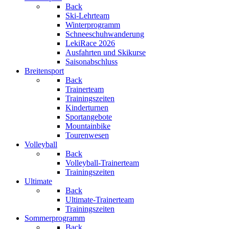
Back
Ski-Lehrteam
Winterprogramm
Schneeschuhwanderung
LekiRace 2026
Ausfahrten und Skikurse
Saisonabschluss
Breitensport
Back
Trainerteam
Trainingszeiten
Kinderturnen
Sportangebote
Mountainbike
Tourenwesen
Volleyball
Back
Volleyball-Trainerteam
Trainingszeiten
Ultimate
Back
Ultimate-Trainerteam
Trainingszeiten
Sommerprogramm
Back