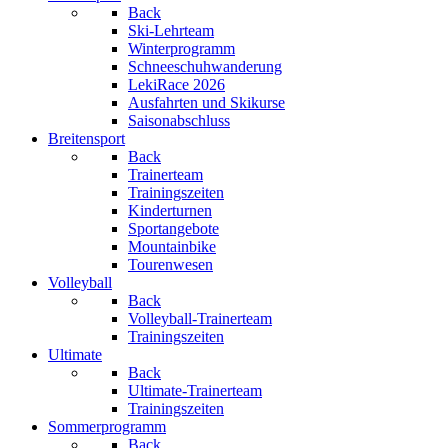
Back
Ski-Lehrteam
Winterprogramm
Schneeschuhwanderung
LekiRace 2026
Ausfahrten und Skikurse
Saisonabschluss
Breitensport
Back
Trainerteam
Trainingszeiten
Kinderturnen
Sportangebote
Mountainbike
Tourenwesen
Volleyball
Back
Volleyball-Trainerteam
Trainingszeiten
Ultimate
Back
Ultimate-Trainerteam
Trainingszeiten
Sommerprogramm
Back