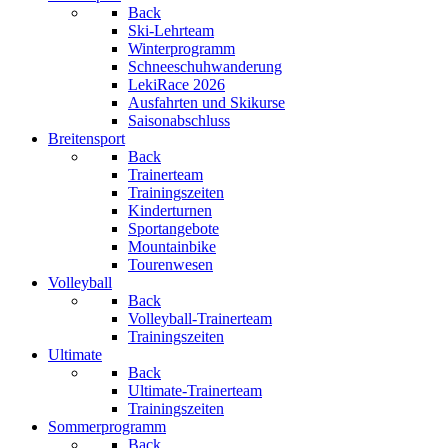
Back
Ski-Lehrteam
Winterprogramm
Schneeschuhwanderung
LekiRace 2026
Ausfahrten und Skikurse
Saisonabschluss
Breitensport
Back
Trainerteam
Trainingszeiten
Kinderturnen
Sportangebote
Mountainbike
Tourenwesen
Volleyball
Back
Volleyball-Trainerteam
Trainingszeiten
Ultimate
Back
Ultimate-Trainerteam
Trainingszeiten
Sommerprogramm
Back