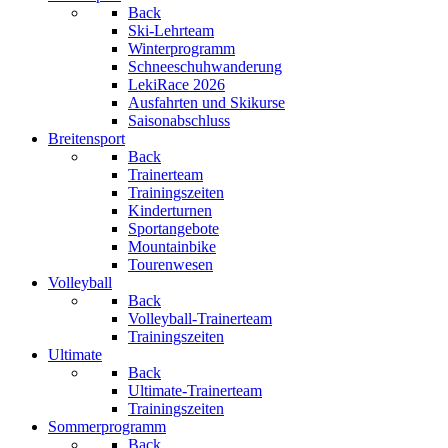
Back
Ski-Lehrteam
Winterprogramm
Schneeschuhwanderung
LekiRace 2026
Ausfahrten und Skikurse
Saisonabschluss
Breitensport
Back
Trainerteam
Trainingszeiten
Kinderturnen
Sportangebote
Mountainbike
Tourenwesen
Volleyball
Back
Volleyball-Trainerteam
Trainingszeiten
Ultimate
Back
Ultimate-Trainerteam
Trainingszeiten
Sommerprogramm
Back