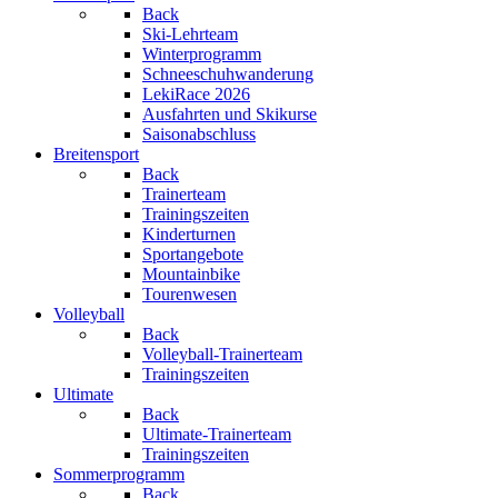
Back
Ski-Lehrteam
Winterprogramm
Schneeschuhwanderung
LekiRace 2026
Ausfahrten und Skikurse
Saisonabschluss
Breitensport
Back
Trainerteam
Trainingszeiten
Kinderturnen
Sportangebote
Mountainbike
Tourenwesen
Volleyball
Back
Volleyball-Trainerteam
Trainingszeiten
Ultimate
Back
Ultimate-Trainerteam
Trainingszeiten
Sommerprogramm
Back