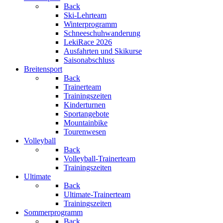
Back
Ski-Lehrteam
Winterprogramm
Schneeschuhwanderung
LekiRace 2026
Ausfahrten und Skikurse
Saisonabschluss
Breitensport
Back
Trainerteam
Trainingszeiten
Kinderturnen
Sportangebote
Mountainbike
Tourenwesen
Volleyball
Back
Volleyball-Trainerteam
Trainingszeiten
Ultimate
Back
Ultimate-Trainerteam
Trainingszeiten
Sommerprogramm
Back