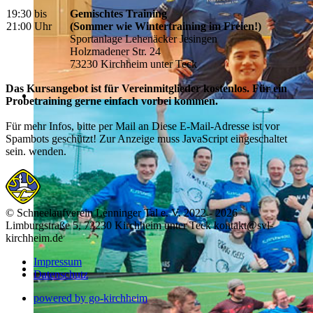
19:30 bis
Gemischtes Training
21:00 Uhr
(Sommer wie Wintertraining im Freien!)
Sportanlage Lehenäcker Jesingen
Holzmadener Str. 24
73230 Kirchheim unter Teck
Das Kursangebot ist für Vereinmitglieder kostenlos. Für ein
Probetraining gerne einfach vorbei kommen.
Für mehr Infos, bitte per Mail an
Diese E-Mail-Adresse ist vor
Spambots geschützt! Zur Anzeige muss JavaScript eingeschaltet
sein.
wenden.
© Schneelaufverein Lenninger Tal e. V. 2022 - 2026
Limburgstraße 5, 73230 Kirchheim unter Teck kontakt@svl-
kirchheim.de
Impressum
Datenschutz
powered by go-kirchheim