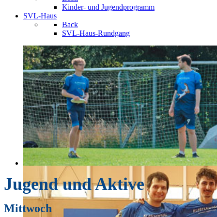
Kinder- und Jugendprogramm
SVL-Haus
Back
SVL-Haus-Rundgang
Jugend und Aktive
Mittwoch