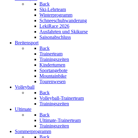
Back
Ski-Lehrteam
Winterprogramm
Schneeschuhwanderung
LekiRace 2026
Ausfahrten und Skikurse
Saisonabschluss
Breitensport
Back
Trainerteam
Trainingszeiten
Kinderturnen
Sportangebote
Mountainbike
Tourenwesen
Volleyball
Back
Volleyball-Trainerteam
Trainingszeiten
Ultimate
Back
Ultimate-Trainerteam
Trainingszeiten
Sommerprogramm
Back