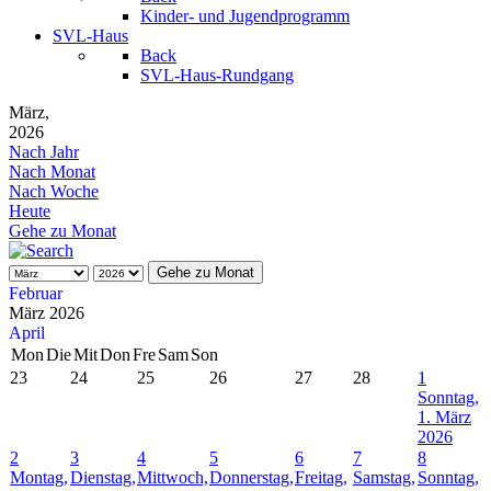
Kinder- und Jugendprogramm
SVL-Haus
Back
SVL-Haus-Rundgang
März,
2026
Nach Jahr
Nach Monat
Nach Woche
Heute
Gehe zu Monat
Gehe zu Monat
Februar
März 2026
April
Mon
Die
Mit
Don
Fre
Sam
Son
23
24
25
26
27
28
1
Sonntag,
1. März
2026
2
3
4
5
6
7
8
Montag,
Dienstag,
Mittwoch,
Donnerstag,
Freitag,
Samstag,
Sonntag,