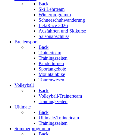
Back
Ski-Lehrteam
Winterprogramm
Schneeschuhwanderung
LekiRace 2026
Ausfahrten und Skikurse
Saisonabschluss
Breitensport
Back
Trainerteam
Trainingszeiten
Kinderturnen
Sportangebote
Mountainbike
Tourenwesen
Volleyball
Back
Volleyball-Trainerteam
Trainingszeiten
Ultimate
Back
Ultimate-Trainerteam
Trainingszeiten
Sommerprogramm
Back