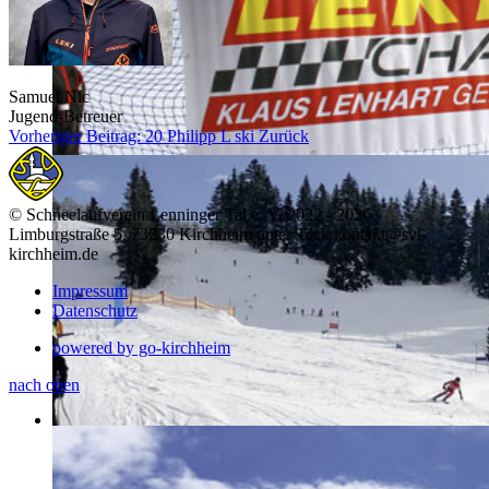
Samuel Nic
Jugend-Betreuer
Vorheriger Beitrag: 20 Philipp L ski
Zurück
© Schneelaufverein Lenninger Tal e. V. 2022 - 2026
Limburgstraße 5, 73230 Kirchheim unter Teck kontakt@svl-
kirchheim.de
Impressum
Datenschutz
powered by go-kirchheim
nach oben