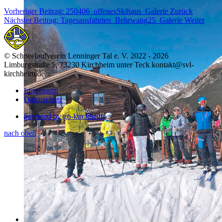
Vorheriger Beitrag: 250406_offenesSkihaus_Galerie
Zurück
Nächster Beitrag: Tagesausfahrten_Behrwang25_Galerie
Weiter
© Schneelaufverein Lenninger Tal e. V. 2022 - 2026
Limburgstraße 5, 73230 Kirchheim unter Teck kontakt@svl-
kirchheim.de
Impressum
Datenschutz
powered by go-kirchheim
nach oben