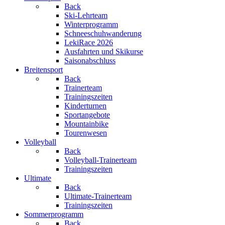
Back
Ski-Lehrteam
Winterprogramm
Schneeschuhwanderung
LekiRace 2026
Ausfahrten und Skikurse
Saisonabschluss
Breitensport
Back
Trainerteam
Trainingszeiten
Kinderturnen
Sportangebote
Mountainbike
Tourenwesen
Volleyball
Back
Volleyball-Trainerteam
Trainingszeiten
Ultimate
Back
Ultimate-Trainerteam
Trainingszeiten
Sommerprogramm
Back