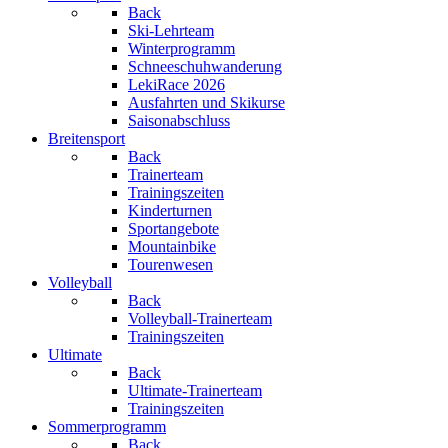
Back
Ski-Lehrteam
Winterprogramm
Schneeschuhwanderung
LekiRace 2026
Ausfahrten und Skikurse
Saisonabschluss
Breitensport
Back
Trainerteam
Trainingszeiten
Kinderturnen
Sportangebote
Mountainbike
Tourenwesen
Volleyball
Back
Volleyball-Trainerteam
Trainingszeiten
Ultimate
Back
Ultimate-Trainerteam
Trainingszeiten
Sommerprogramm
Back