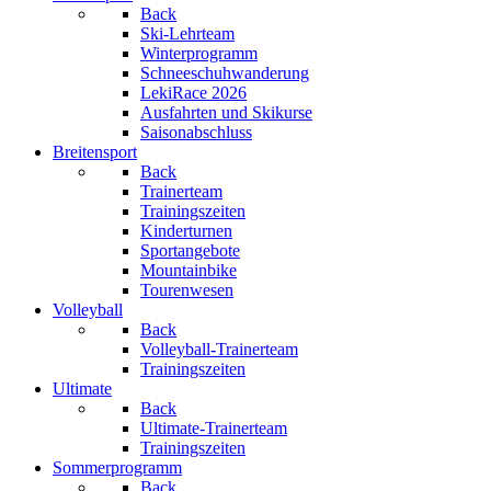
Back
Ski-Lehrteam
Winterprogramm
Schneeschuhwanderung
LekiRace 2026
Ausfahrten und Skikurse
Saisonabschluss
Breitensport
Back
Trainerteam
Trainingszeiten
Kinderturnen
Sportangebote
Mountainbike
Tourenwesen
Volleyball
Back
Volleyball-Trainerteam
Trainingszeiten
Ultimate
Back
Ultimate-Trainerteam
Trainingszeiten
Sommerprogramm
Back