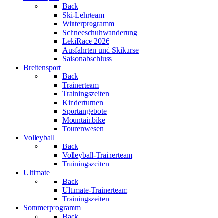
Back
Ski-Lehrteam
Winterprogramm
Schneeschuhwanderung
LekiRace 2026
Ausfahrten und Skikurse
Saisonabschluss
Breitensport
Back
Trainerteam
Trainingszeiten
Kinderturnen
Sportangebote
Mountainbike
Tourenwesen
Volleyball
Back
Volleyball-Trainerteam
Trainingszeiten
Ultimate
Back
Ultimate-Trainerteam
Trainingszeiten
Sommerprogramm
Back