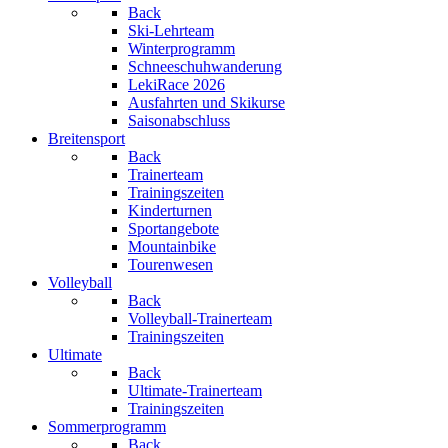
Back
Ski-Lehrteam
Winterprogramm
Schneeschuhwanderung
LekiRace 2026
Ausfahrten und Skikurse
Saisonabschluss
Breitensport
Back
Trainerteam
Trainingszeiten
Kinderturnen
Sportangebote
Mountainbike
Tourenwesen
Volleyball
Back
Volleyball-Trainerteam
Trainingszeiten
Ultimate
Back
Ultimate-Trainerteam
Trainingszeiten
Sommerprogramm
Back