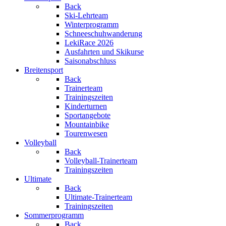
Back
Ski-Lehrteam
Winterprogramm
Schneeschuhwanderung
LekiRace 2026
Ausfahrten und Skikurse
Saisonabschluss
Breitensport
Back
Trainerteam
Trainingszeiten
Kinderturnen
Sportangebote
Mountainbike
Tourenwesen
Volleyball
Back
Volleyball-Trainerteam
Trainingszeiten
Ultimate
Back
Ultimate-Trainerteam
Trainingszeiten
Sommerprogramm
Back