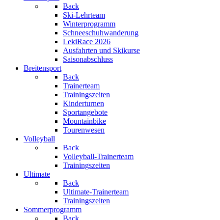
Back
Ski-Lehrteam
Winterprogramm
Schneeschuhwanderung
LekiRace 2026
Ausfahrten und Skikurse
Saisonabschluss
Breitensport
Back
Trainerteam
Trainingszeiten
Kinderturnen
Sportangebote
Mountainbike
Tourenwesen
Volleyball
Back
Volleyball-Trainerteam
Trainingszeiten
Ultimate
Back
Ultimate-Trainerteam
Trainingszeiten
Sommerprogramm
Back