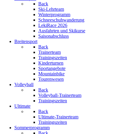
Back
Ski-Lehrteam
Winterprogramm
Schneeschuhwanderung
LekiRace 2026
Ausfahrten und Skikurse
Saisonabschluss
Breitensport
Back
Trainerteam
Trainingszeiten
Kinderturnen
Sportangebote
Mountainbike
Tourenwesen
Volleyball
Back
Volleyball-Trainerteam
Trainingszeiten
Ultimate
Back
Ultimate-Trainerteam
Trainingszeiten
Sommerprogramm
Back