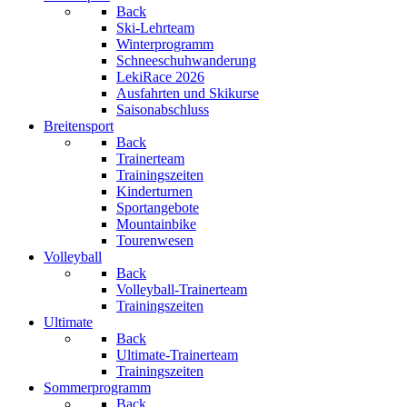
Back
Ski-Lehrteam
Winterprogramm
Schneeschuhwanderung
LekiRace 2026
Ausfahrten und Skikurse
Saisonabschluss
Breitensport
Back
Trainerteam
Trainingszeiten
Kinderturnen
Sportangebote
Mountainbike
Tourenwesen
Volleyball
Back
Volleyball-Trainerteam
Trainingszeiten
Ultimate
Back
Ultimate-Trainerteam
Trainingszeiten
Sommerprogramm
Back