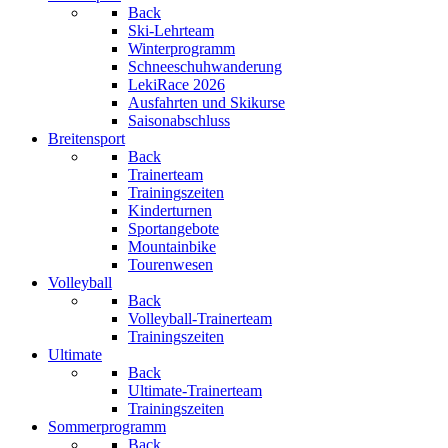
Back
Ski-Lehrteam
Winterprogramm
Schneeschuhwanderung
LekiRace 2026
Ausfahrten und Skikurse
Saisonabschluss
Breitensport
Back
Trainerteam
Trainingszeiten
Kinderturnen
Sportangebote
Mountainbike
Tourenwesen
Volleyball
Back
Volleyball-Trainerteam
Trainingszeiten
Ultimate
Back
Ultimate-Trainerteam
Trainingszeiten
Sommerprogramm
Back