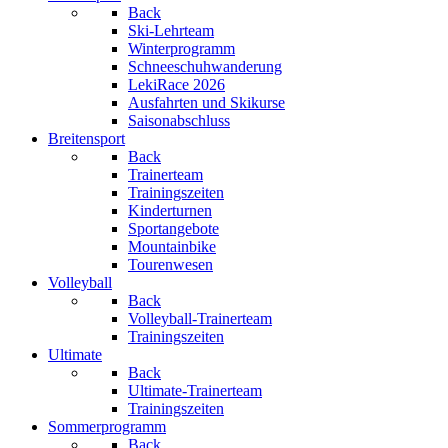
Back
Ski-Lehrteam
Winterprogramm
Schneeschuhwanderung
LekiRace 2026
Ausfahrten und Skikurse
Saisonabschluss
Breitensport
Back
Trainerteam
Trainingszeiten
Kinderturnen
Sportangebote
Mountainbike
Tourenwesen
Volleyball
Back
Volleyball-Trainerteam
Trainingszeiten
Ultimate
Back
Ultimate-Trainerteam
Trainingszeiten
Sommerprogramm
Back