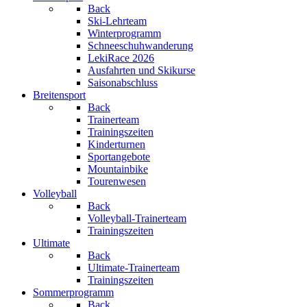
Back
Ski-Lehrteam
Winterprogramm
Schneeschuhwanderung
LekiRace 2026
Ausfahrten und Skikurse
Saisonabschluss
Breitensport
Back
Trainerteam
Trainingszeiten
Kinderturnen
Sportangebote
Mountainbike
Tourenwesen
Volleyball
Back
Volleyball-Trainerteam
Trainingszeiten
Ultimate
Back
Ultimate-Trainerteam
Trainingszeiten
Sommerprogramm
Back