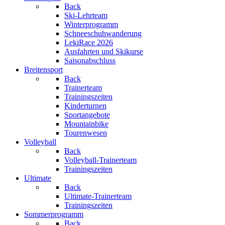
Back
Ski-Lehrteam
Winterprogramm
Schneeschuhwanderung
LekiRace 2026
Ausfahrten und Skikurse
Saisonabschluss
Breitensport
Back
Trainerteam
Trainingszeiten
Kinderturnen
Sportangebote
Mountainbike
Tourenwesen
Volleyball
Back
Volleyball-Trainerteam
Trainingszeiten
Ultimate
Back
Ultimate-Trainerteam
Trainingszeiten
Sommerprogramm
Back