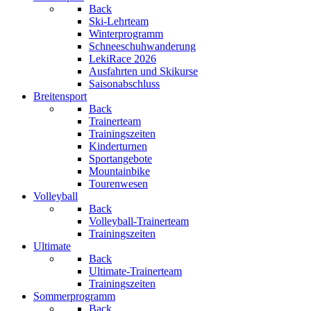
Back
Ski-Lehrteam
Winterprogramm
Schneeschuhwanderung
LekiRace 2026
Ausfahrten und Skikurse
Saisonabschluss
Breitensport
Back
Trainerteam
Trainingszeiten
Kinderturnen
Sportangebote
Mountainbike
Tourenwesen
Volleyball
Back
Volleyball-Trainerteam
Trainingszeiten
Ultimate
Back
Ultimate-Trainerteam
Trainingszeiten
Sommerprogramm
Back