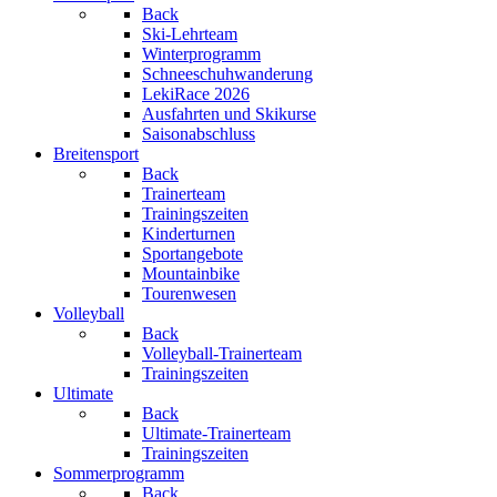
Back
Ski-Lehrteam
Winterprogramm
Schneeschuhwanderung
LekiRace 2026
Ausfahrten und Skikurse
Saisonabschluss
Breitensport
Back
Trainerteam
Trainingszeiten
Kinderturnen
Sportangebote
Mountainbike
Tourenwesen
Volleyball
Back
Volleyball-Trainerteam
Trainingszeiten
Ultimate
Back
Ultimate-Trainerteam
Trainingszeiten
Sommerprogramm
Back