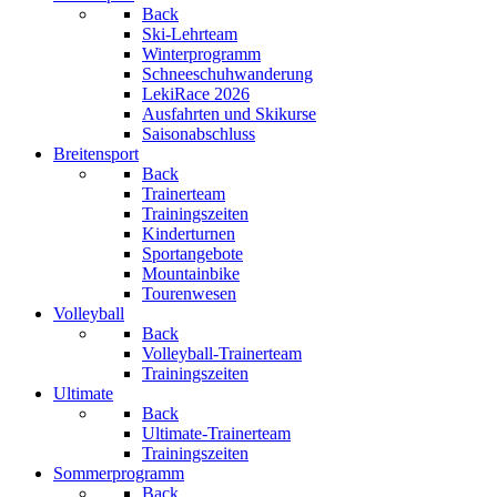
Back
Ski-Lehrteam
Winterprogramm
Schneeschuhwanderung
LekiRace 2026
Ausfahrten und Skikurse
Saisonabschluss
Breitensport
Back
Trainerteam
Trainingszeiten
Kinderturnen
Sportangebote
Mountainbike
Tourenwesen
Volleyball
Back
Volleyball-Trainerteam
Trainingszeiten
Ultimate
Back
Ultimate-Trainerteam
Trainingszeiten
Sommerprogramm
Back