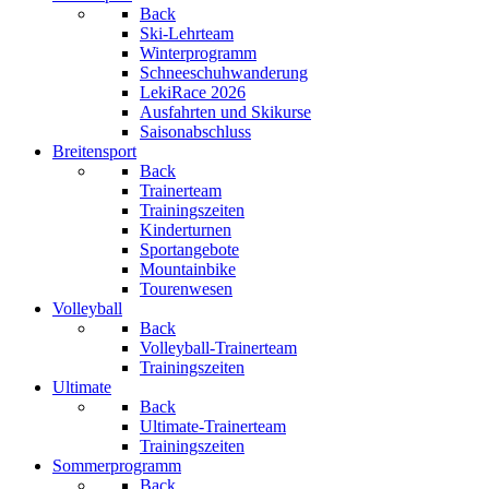
Back
Ski-Lehrteam
Winterprogramm
Schneeschuhwanderung
LekiRace 2026
Ausfahrten und Skikurse
Saisonabschluss
Breitensport
Back
Trainerteam
Trainingszeiten
Kinderturnen
Sportangebote
Mountainbike
Tourenwesen
Volleyball
Back
Volleyball-Trainerteam
Trainingszeiten
Ultimate
Back
Ultimate-Trainerteam
Trainingszeiten
Sommerprogramm
Back