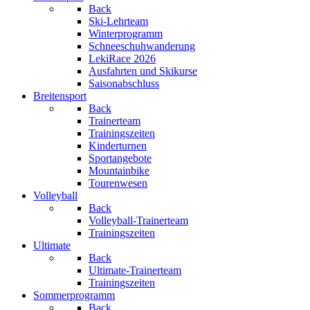
Back
Ski-Lehrteam
Winterprogramm
Schneeschuhwanderung
LekiRace 2026
Ausfahrten und Skikurse
Saisonabschluss
Breitensport
Back
Trainerteam
Trainingszeiten
Kinderturnen
Sportangebote
Mountainbike
Tourenwesen
Volleyball
Back
Volleyball-Trainerteam
Trainingszeiten
Ultimate
Back
Ultimate-Trainerteam
Trainingszeiten
Sommerprogramm
Back