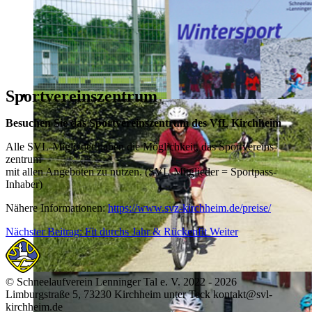
Sportvereinszentrum
Besuchen Sie das Sportvereins­zentrum des VfL Kirchheim
Alle SVL-Miglieder haben die Möglichkeit, das Sportvereins­
zentrum
mit allen Angeboten zu nutzen. (SVL-Mitglieder = Sportpass-
Inhaber)
Nähere Informationen:
https://www.svz-kirchheim.de/preise/
Nächster Beitrag: Fit durchs Jahr & Rückenfit
Weiter
© Schneelaufverein Lenninger Tal e. V. 2022 - 2026
Limburgstraße 5, 73230 Kirchheim unter Teck kontakt@svl-
kirchheim.de