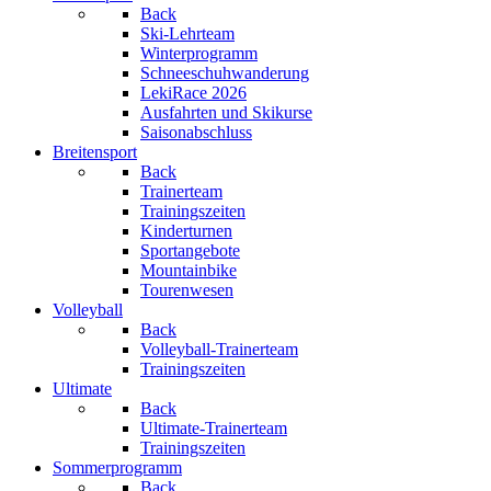
Back
Ski-Lehrteam
Winterprogramm
Schneeschuhwanderung
LekiRace 2026
Ausfahrten und Skikurse
Saisonabschluss
Breitensport
Back
Trainerteam
Trainingszeiten
Kinderturnen
Sportangebote
Mountainbike
Tourenwesen
Volleyball
Back
Volleyball-Trainerteam
Trainingszeiten
Ultimate
Back
Ultimate-Trainerteam
Trainingszeiten
Sommerprogramm
Back