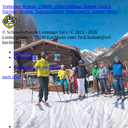
Vorheriger Beitrag: 250406_offenesSkihaus_Galerie
Zurück
Nächster Beitrag: Tagesausfahrten_Behrwang25_Galerie
Weiter
© Schneelaufverein Lenninger Tal e. V. 2022 - 2026
Limburgstraße 5, 73230 Kirchheim unter Teck kontakt@svl-
kirchheim.de
Impressum
Datenschutz
powered by go-kirchheim
nach oben