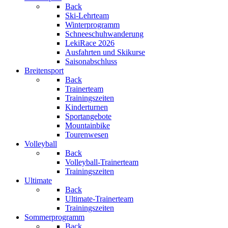
Back
Ski-Lehrteam
Winterprogramm
Schneeschuhwanderung
LekiRace 2026
Ausfahrten und Skikurse
Saisonabschluss
Breitensport
Back
Trainerteam
Trainingszeiten
Kinderturnen
Sportangebote
Mountainbike
Tourenwesen
Volleyball
Back
Volleyball-Trainerteam
Trainingszeiten
Ultimate
Back
Ultimate-Trainerteam
Trainingszeiten
Sommerprogramm
Back