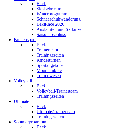
Back
Ski-Lehrteam
Winterprogramm
Schneeschuhwanderung
LekiRace 2026
Ausfahrten und Skikurse
Saisonabschluss
Breitensport
Back
Trainerteam
Trainingszeiten
Kinderturnen
Sportangebote
Mountainbike
Tourenwesen
Volleyball
Back
Volleyball-Trainerteam
Trainingszeiten
Ultimate
Back
Ultimate-Trainerteam
Trainingszeiten
Sommerprogramm
Back